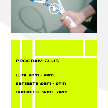
PROGRAM CLUB
Luni :9am – 9pm
Sambata :9am – 9pm
Duminica : 9am – 8pm