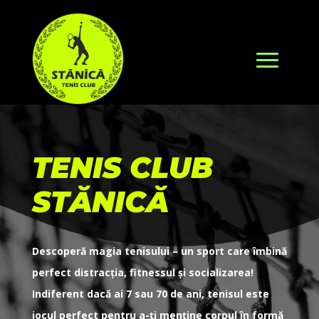
TENIS CLUB
STĂNICĂ
Descoperă magia tenisului – un sport care îmbină
perfect distracția, fitnessul și socializarea!
Indiferent dacă ai 7 sau 70 de ani, tenisul este
jocul perfect pentru a-ți menține corpul în formă