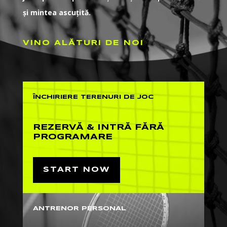
și mintea ascuțită.
VINO ALĂTURI DE NOI
ÎNCHIRIERE TERENURI DE JOC
REZERVĂ & INTRĂ FĂRĂ
PROGRAMARE
START NOW
ANTRENOR PERSONAL